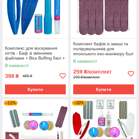
Комплект бафів із замші та
Комплекс для воскування
полірувальників для
нігтів - Баф зі змінними
японського еко-манікюру 6шт
файлами + Віск Buffing 5мл +
В наявності
Олія для відновлення YaM8
В наявності
259
₴/комплект
398
₴
465 ₴
299 ₴/комплект
Купити
Купити
–11%
–10%