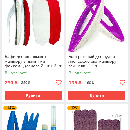
Бафи для японського
Баф рожевий для пудри
манікюру зі змінними
японського еко-манікюру
файлами, (основа 2 шт + 2шт
замшевий 1 шт
змінна тканина) YaM8 Red і
В наявності
В наявності
White
290
135
₴
₴
350 ₴
160 ₴
Купити
Купити
–14%
–13%