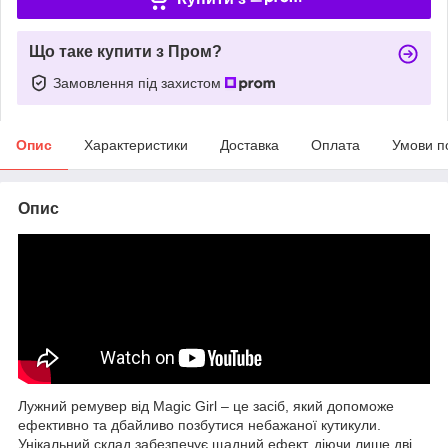
Що таке купити з Пром?
Замовлення під захистом
Опис
Характеристики
Доставка
Оплата
Умови п
Опис
Лужний ремувер від Magic Girl – це засіб, який допоможе
ефективно та дбайливо позбутися небажаної кутикули.
Унікальний склад забезпечує щадний ефект, діючи лише дві