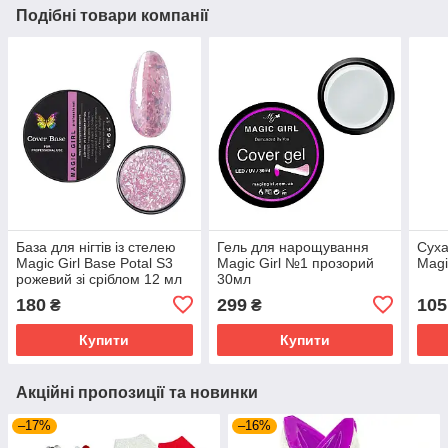
Подібні товари компанії
База для нігтів із стелею
Гель для нарощування
Суха
Magic Girl Base Potal S3
Magic Girl №1 прозорий
Magi
рожевий зі сріблом 12 мл
30мл
180
299
105
₴
₴
Купити
Купити
Акційні пропозиції та новинки
–17%
–16%