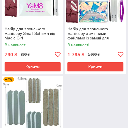
Набір для японського
Набір для японського
манікюру Small Set 5мл від
манікюру з змінними
Magic Girl
файлами із замші для
полірування нігтів Magic Girl
В наявності
В наявності
ProCare
790
1 795
₴
₴
890 ₴
1 990 ₴
Купити
Купити
–7%