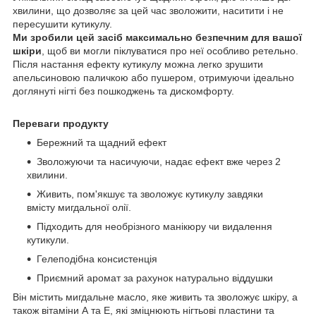
хвилини, що дозволяє за цей час зволожити, наситити і не
пересушити кутикулу.
Ми зробили цей засіб максимально безпечним для вашої
шкіри
, щоб ви могли піклуватися про неї особливо ретельно.
Після настання ефекту кутикулу можна легко зрушити
апельсиновою паличкою або пушером, отримуючи ідеально
доглянуті нігті без пошкоджень та дискомфорту.
Переваги продукту
Бережний та щадний ефект
Зволожуючи та насичуючи, надає ефект вже через 2
хвилини.
Живить, пом'якшує та зволожує кутикулу завдяки
вмісту мигдальної олії.
Підходить для необрізного манікюру чи видалення
кутикули.
Гелеподібна консистенція
Приємний аромат за рахунок натурально віддушки
Він містить мигдальне масло, яке живить та зволожує шкіру, а
також вітаміни А та Е, які зміцнюють нігтьові пластини та