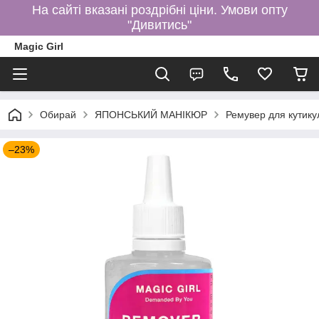
На сайті вказані роздрібні ціни. Умови опту
"Дивитись"
Magic Girl
Обирай
ЯПОНСЬКИЙ МАНІКЮР
Ремувер для кутику
–23%