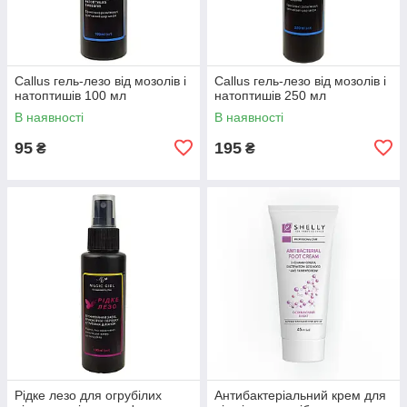
Callus гель-лезо від мозолів і
Callus гель-лезо від мозолів і
натоптишів 100 мл
натоптишів 250 мл
В наявності
В наявності
95
195
₴
₴
Рідке лезо для огрубілих
Антибактеріальний крем для