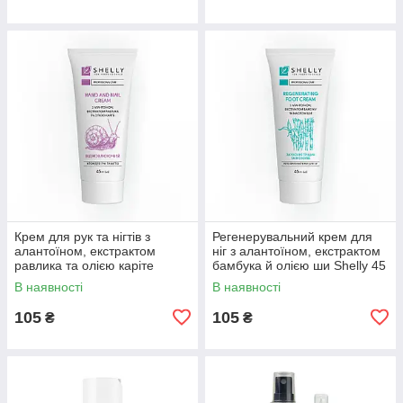
Крем для рук та нігтів з
Регенерувальний крем для
алантоїном, екстрактом
ніг з алантоїном, екстрактом
равлика та олією каріте
бамбука й олією ши Shelly 45
Shelly 45 мл
мл
В наявності
В наявності
105
105
₴
₴