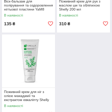
Віск-бальзам для
Поживний крем для рук з
полірування та оздоровлення
маслом ши та обліпихою
нігтьової пластини YaM8
Shelly 200 мл
Buffing, 5 мл
В наявності
В наявності
135
310
₴
₴
Поживний крем для ніг з
олією макадамії та
екстрактом евкаліпту Shelly
200 мл
В наявності