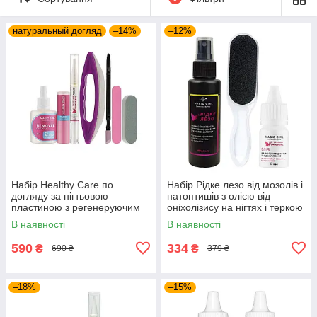
натуральный догляд
–14%
–12%
Набір Healthy Care по
Набір Рідке лезо від мозолів і
догляду за нігтьовою
натоптишів з олією від
пластиною з регенеруючим
оніхолізису на нігтях і теркою
маслом та воском-
для стоп
В наявності
В наявності
бальзамом
590
334
₴
₴
690 ₴
379 ₴
–18%
–15%