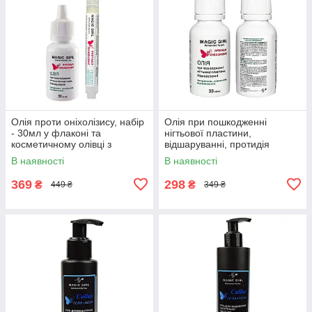
Олія проти оніхолізису, набір
Олія при пошкодженні
- 30мл у флаконі та
нігтьової пластини,
косметичному олівці з
відшаруванні, протидія
пензликом 3мл для нігтів і
оніхолізис, 30мл
В наявності
В наявності
кутикули
369
298
₴
₴
449 ₴
349 ₴