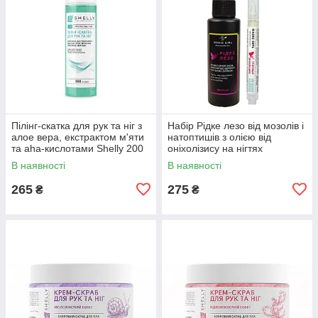
Пілінг-скатка для рук та ніг з
Набір Рідке лезо від мозолів і
алое вера, екстрактом м'яти
натоптишів з олією від
та aha-кислотами Shelly 200
оніхолізису на нігтях
мл
В наявності
В наявності
265
275
₴
₴