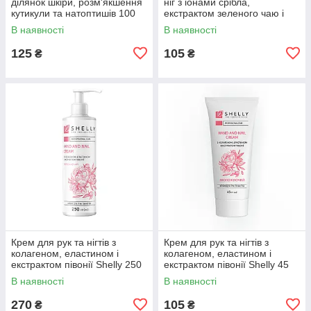
ділянок шкіри, розм'якшення
ніг з іонами срібла,
кутикули та натоптишів 100
екстрактом зеленого чаю і
мл
ментолом Shelly 45 мл
В наявності
В наявності
125
105
₴
₴
Крем для рук та нігтів з
Крем для рук та нігтів з
колагеном, еластином і
колагеном, еластином і
екстрактом півонії Shelly 250
екстрактом півонії Shelly 45
мл
мл
В наявності
В наявності
270
105
₴
₴