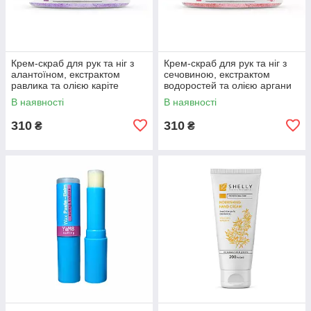
Крем-скраб для рук та ніг з
Крем-скраб для рук та ніг з
алантоїном, екстрактом
сечовиною, екстрактом
равлика та олією каріте
водоростей та олією аргани
Shelly 350 г
Shelly 350 г
В наявності
В наявності
310
310
₴
₴