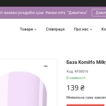
йті вказані роздрібні ціни. Умови опту "Дивитись"
Диви
Товари
Співпраця
Про нас
Ко
База Komilfo Milk
Код:
KF00016
В наявності
139 ₴
Мінімальна сума замовл