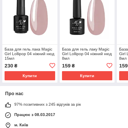
База для гель лака Magic
База для гель лаку Magic
База
Girl Lollipop 04 ніжний нюд
Girl Lollipop 04 ніжний нюд
Girl
15мл
8мл
8мл
230
159
159
₴
₴
Купити
Купити
Про нас
97% позитивних з 245 відгуків за рік
Працює з 08.03.2017
м. Київ