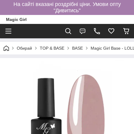
На сайті вказані роздрібні ціни. Умови опту
"Дивитись"
Magic Girl
Обирай
TOP & BASE
BASE
Magic Girl Base - LO