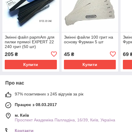
Змінні файл papmAm для
Змінні файли 100 грит на
Змін
пилки прямої EXPERT 22
основу Фурман 5 шт
Фурм
240 грит (50 шт)
205
45
69
₴
₴
Купити
Купити
Про нас
97% позитивних з 245 відгуків за рік
Працює з 08.03.2017
м. Київ
Проспект Академіка Палладіна, 16/39, Київ, Україна
Контакти