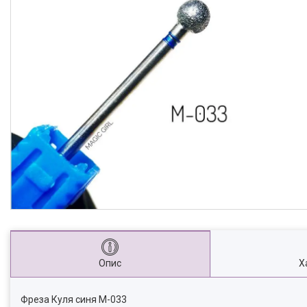
Опис
Х
Фреза Куля синя М-033