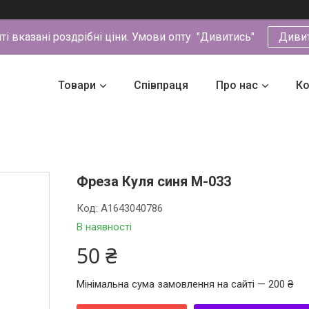
йті вказані роздрібні ціни. Умови опту "Дивитись"
Диви
Товари
Співпраця
Про нас
Ко
Фреза Куля синя М-033
Код:
A1643040786
В наявності
50 ₴
Мінімальна сума замовлення на сайті — 200 ₴