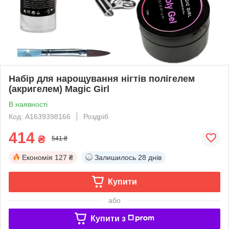
Набір для нарощування нігтів полігелем
(акригелем) Magic Girl
В наявності
Код: A1639398166
Роздріб
414
₴
541 ₴
Економія
127 ₴
Залишилось
28 днів
Купити
або
Купити з