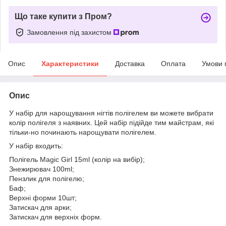
Що таке купити з Пром?
Замовлення під захистом
Опис
Характеристики
Доставка
Оплата
Умови 
Опис
У набір для нарощування нігтів полігелем ви можете вибрати
колір полігеля з наявних. Цей набір підійде тим майстрам, які
тільки-но починають нарощувати полігелем.
У набір входить:
Полігель Magic Girl 15ml (колір на вибір);
Знежирювач 100ml;
Пензлик для полігелю;
Баф;
Верхні форми 10шт;
Затискач для арки;
Затискач для верхніх форм.