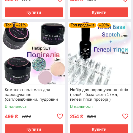
Купити
Купити
Топ
–21%
Топ продажів
–20%
Комплект полігелю для
Набір для нарощування нігтів
нарощування
( клей - база скотч 17мл,
(світловідбивний, пудровий
гелеві тіпси прозорі )
шайн, нюд) Magic Girl
гелевими тіпсами 120 шт.
В наявності
В наявності
PolyGel, 3 види 15мл
499
254
₴
₴
630 ₴
319 ₴
Купити
Купити