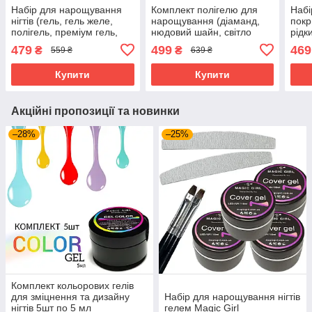
Набір для нарощування
Комплект полігелю для
Набі
нігтів (гель, гель желе,
нарощування (діаманд,
покр
полігель, преміум гель,
нюдовий шайн, світло
рідк
кольоровий гель, рідкий
рожевий) Magic Girl
Girl
479
499
469
₴
₴
559 ₴
639 ₴
полігель) Magic Girl 6 шт
PolyGel, 15мл*3
Купити
Купити
Акційні пропозиції та новинки
–28%
–25%
Комплект кольорових гелів
для зміцнення та дизайну
Набір для нарощування нігтів
нігтів 5шт по 5 мл
гелем Magic Girl