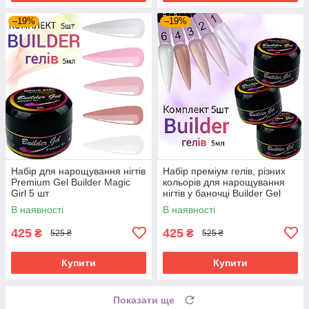
–19%
–19%
Набір для нарощування нігтів
Набір преміум гелів, різних
Premium Gel Builder Magic
кольорів для нарощування
Girl 5 шт
нігтів у баночці Builder Gel
Magic Girl 5 шт
В наявності
В наявності
425
425
₴
₴
525 ₴
525 ₴
Купити
Купити
Показати ще