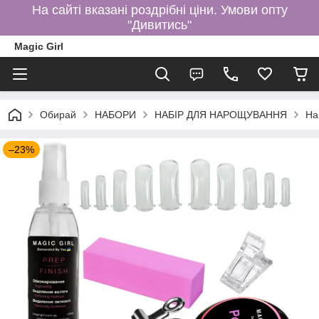
На сайті вказані роздрібні ціни. Умови опту
"Дивитись"
Magic Girl
Обирай
НАБОРИ
НАБІР ДЛЯ НАРОЩУВАННЯ
На
–23%