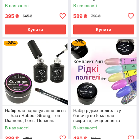
В наявності
В наявності
395
589
₴
₴
545 ₴
790 ₴
Купити
Купити
–24%
–22%
Набір для нарощування нігтів
Набір рідких полігелів у
— База Rubber Strong, Топ
баночці по 5 мл для
Diamond, Гель, Пензлик
покриття, зміцнення та
Magic Girl
нарощування Magic Girl, 6шт
В наявності
В наявності
389
480
₴
₴
509 ₴
615 ₴