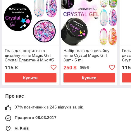
Гель для покриття та
Набір гелів для дизайну
Гель
дизайну нігтів Magic Girl
нігтів Crystal Magic Girl
диза
Crystal Блакитний Мікс #5
3шт - 5 ml
Crys
- 5мл
#1- 
115
250
115
₴
₴
365 ₴
Купити
Купити
Про нас
97% позитивних з 245 відгуків за рік
Працює з 08.03.2017
м. Київ