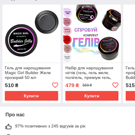
Гель для нарощування
Набір для нарощування
Гель
Magic Girl Builder Желе
нігтів (гель, гель желе,
проф
прозорий 50 мл
полігель, преміум гель,
Buil
кольоровий гель, рідкий
50 м
510
479
515
₴
₴
559 ₴
полігель) Magic Girl 6 шт
Купити
Купити
Про нас
97% позитивних з 245 відгуків за рік