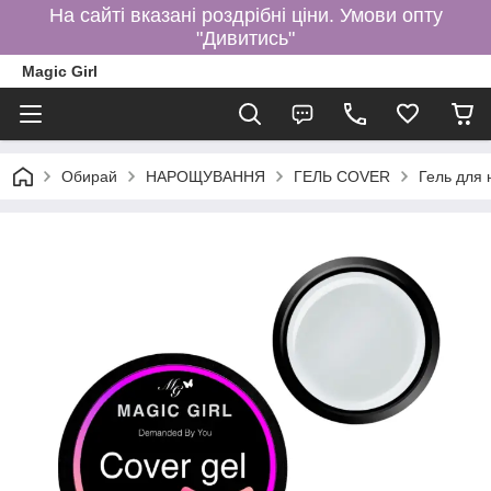
На сайті вказані роздрібні ціни. Умови опту
"Дивитись"
Magic Girl
Обирай
НАРОЩУВАННЯ
ГЕЛЬ COVER
Гель для 