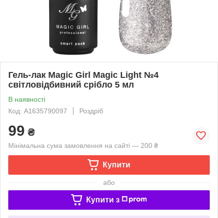
Гель-лак Magic Girl Magic Light №4
світловідбивний срібло 5 мл
В наявності
Код: A1635790097
Роздріб
99
₴
Мінімальна сума замовлення на сайті — 200 ₴
Купити
або
Купити з