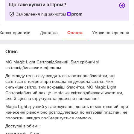
Що таке купити з Пром?
Замовлення під захистом
Характеристики
Доставка
Оплата
Умови повернення
Опис
MG Magic Light Світловідбивний, 5мл срібний зі
світловідбиваючим ефектом.
До складу гель-лаку входять світлоотворні блискітки, які
світяться в темряві при попаданні джерела світла. Чим
сильніше світло, тим яскравіші блискітки. MG Magic Light
Світловідбивний лак це не тільки світловідбиваючі частинки,
але й щільна структура та ідеальне нанесення!
Magic Light зручний у застосуванні, досить пігментований, при
нанесенні рівномірно розподіляється по нігтьовій пластині, не
полосить, швидко полімеризується лампою.
Доступні в об'ємі :
smart pack - 5 мл