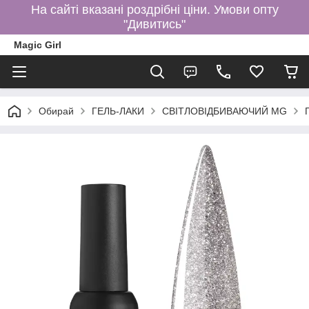
На сайті вказані роздрібні ціни. Умови опту
"Дивитись"
Magic Girl
Обирай
ГЕЛЬ-ЛАКИ
СВІТЛОВІДБИВАЮЧИЙ MG