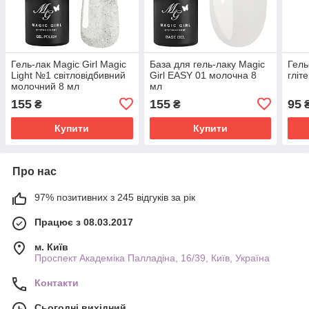
Гель-лак Magic Girl Magic
База для гель-лаку Magic
Гель
Light №1 світловідбивний
Girl EASY 01 молочна 8
гліт
молочний 8 мл
мл
155
155
95
₴
₴
Купити
Купити
Про нас
97% позитивних з 245 відгуків за рік
Працює з 08.03.2017
м. Київ
Проспект Академіка Палладіна, 16/39, Київ, Україна
Контакти
Сьогодні вихідний