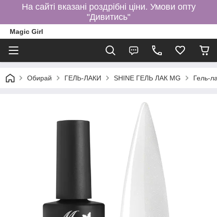
На сайті вказані роздрібні ціни. Умови опту
"Дивитись"
Magic Girl
Обирай
ГЕЛЬ-ЛАКИ
SHINE ГЕЛЬ ЛАК MG
Гель-л