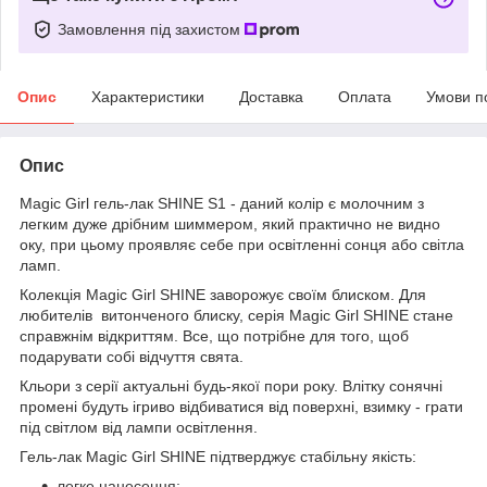
Замовлення під захистом
Опис
Характеристики
Доставка
Оплата
Умови п
Опис
Magic Girl гель-лак SHINE S1 - даний колір є молочним з
легким дуже дрібним шиммером, який практично не видно
оку, при цьому проявляє себе при освітленні сонця або світла
ламп.
Колекція Magic Girl SHINE заворожує своїм блиском. Для
любителів витонченого блиску, серія Magic Girl SHINE стане
справжнім відкриттям. Все, що потрібне для того, щоб
подарувати собі відчуття свята.
Кльори з серії актуальні будь-якої пори року. Влітку сонячні
промені будуть ігриво відбиватися від поверхні, взимку - грати
під світлом від лампи освітлення.
Гель-лак Magic Girl SHINE підтверджує стабільну якість:
легке нанесення;