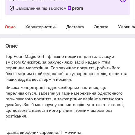
Замовлення під захистом
Опис
Характеристики
Доставка
Оплата
Умови п
Опис
Top Pearl Magic Girl - фінішне покриття для гель-лаку з
вмістом блискіток, за рахунок яких засіб надає нігтям
перлинне мерехтіння. Топ захищає покриття, робить його
більш міцним і стійким, запобігає утворенню сколів, тріщин та
інших вад на весь термін носіння.
Висока концентрація однокаліберних частинок, що
переливаються, забезпечує гарне мерехтіння однотонного
гель-лакового покриття, а також різних варіантів святкового
дизайну. Засіб має зручну консистенцію густоти та в'язкості,
що дозволяє нанести його рівним і тонким шаром без
розтікання.
Країна виробник сировини: Німеччина.