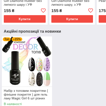
Girl Diamond Rubber без
Girl Diamond Rubber без
Pear
липкого шару і УФ
липкого шару, з УФ
фільтрів 8мл
фільтром 8мл
155
155
175
₴
₴
Купити
Купити
Акційні пропозиції та новинки
Топ
–15%
Набір з топовим покриттям (
фінішне покриття ) для гель
лаку Magic Girl 6 шт різних
В наявності