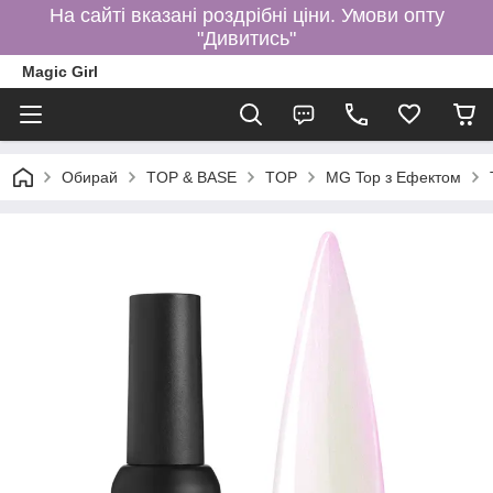
На сайті вказані роздрібні ціни. Умови опту
"Дивитись"
Magic Girl
Обирай
TOP & BASE
TOP
MG Top з Ефектом