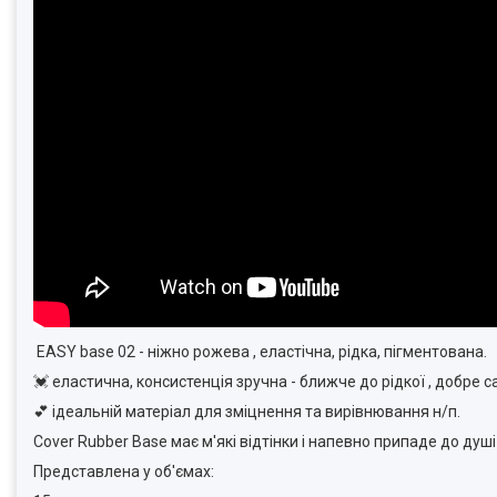
EASY base 02 - ніжно рожева , еластічна, рідка, пігментована.
💓 еластична, консистенція зручна - ближче до рідкої , добре 
💕 ідеальній матеріал для зміцнення та вирівнювання н/п.
Cover Rubber Base має м'які відтінки і напевно припаде до душ
Представлена у об'ємах: