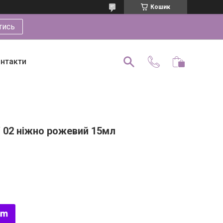
Кошик
тись
нтакти
Y 02 ніжно рожевий 15мл