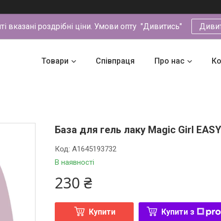
йті вказані роздрібні ціни. Умови опту "Дивитись"
Диви
Товари
Співпраця
Про нас
Ко
База для гель лаку Magic Girl EAS
Код:
A1645193732
В наявності
230 ₴
Купити
Купити з