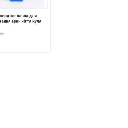
твердосплавна для
ання арки нігтя куля
сті