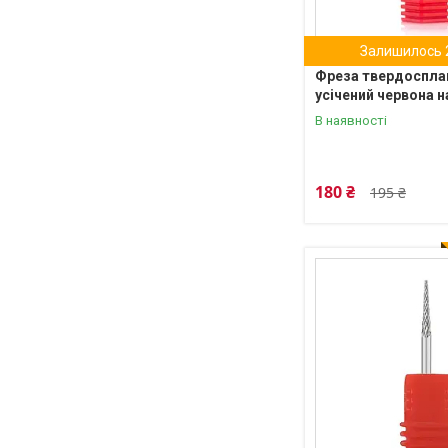
Залишилось 2
Фреза твердоспла
усічений червона н
В наявності
180 ₴
195 ₴