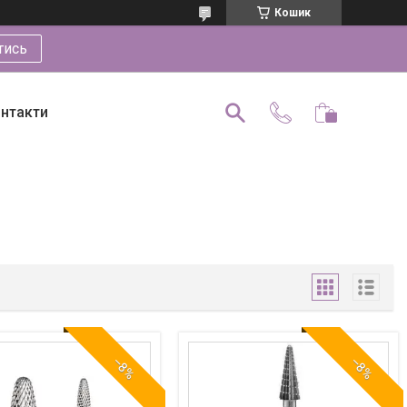
Кошик
тись
нтакти
–8%
–8%