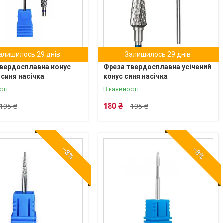
алишилось 29 днів
Залишилось 29 днів
вердосплавна конус
Фреза твердосплавна усічений
 синя насічка
конус синя насічка
сті
В наявності
180 ₴
195 ₴
195 ₴
–8%
–8%