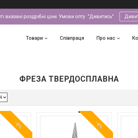
йті вказані роздрібні ціни. Умови опту "Дивитись"
Диви
Товари
Співпраця
Про нас
Ко
ФРЕЗА ТВЕРДОСПЛАВНА
–8%
–8%