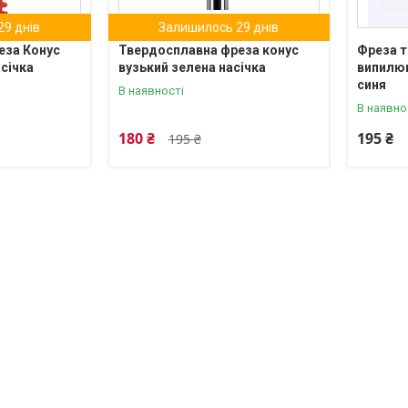
9 днів
Залишилось 29 днів
еза Конус
Твердосплавна фреза конус
Фреза 
асічка
вузький зелена насічка
випилюв
синя
В наявності
В наявно
180 ₴
195 ₴
195 ₴