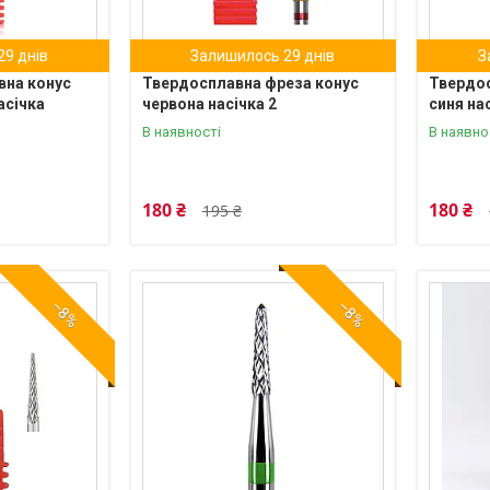
9 днів
Залишилось 29 днів
З
вна конус
Твердосплавна фреза конус
Твердос
асічка
червона насічка 2
синя на
В наявності
В наявно
180 ₴
180 ₴
195 ₴
–8%
–8%