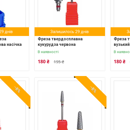
9 днів
Залишилось 29 днів
З
еза
Фреза твердосплавна
Фреза т
ова насічка
кукурудза червона
вузький
В наявності
В наявно
180 ₴
180 ₴
195 ₴
–8%
–8%