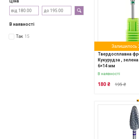
Ціна
В наявності
Так
15
Залишилось 2
Твердосплавна фр
Кукурудза , зелена
6×14 мм
В наявності
180 ₴
195 ₴