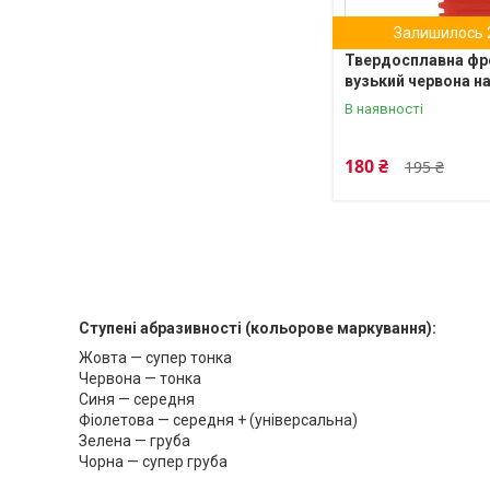
Залишилось 2
Твердосплавна фр
вузький червона н
В наявності
180 ₴
195 ₴
Ступені абразивності (кольорове маркування):
Жовта — супер тонка
Червона — тонка
Синя — середня
Фіолетова — середня + (універсальна)
Зелена — груба
Чорна — супер груба