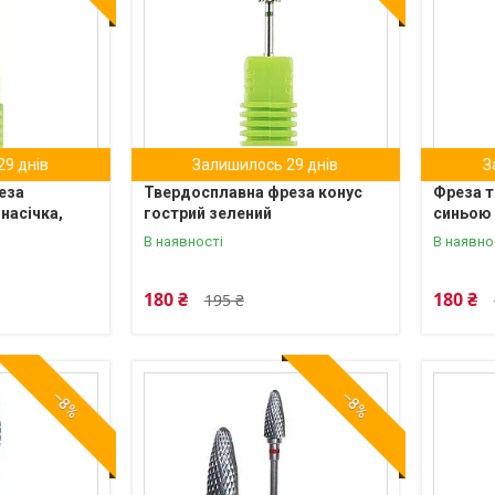
9 днів
Залишилось 29 днів
З
еза
Твердосплавна фреза конус
Фреза т
 насічка,
гострий зелений
синьою
В наявності
В наявно
180 ₴
180 ₴
195 ₴
–8%
–8%