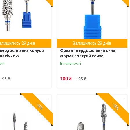
алишилось 29 днів
Залишилось 29 днів
вердосплавна конус з
Фреза твердосплавна синя
 насічкою
форма гострий конус
сті
В наявності
180 ₴
195 ₴
195 ₴
–8%
–8%