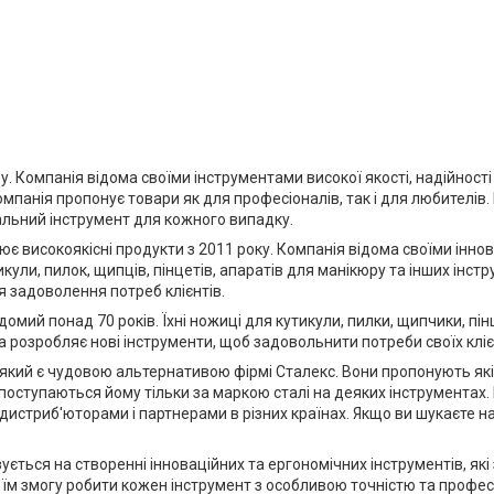
у. Компанія відома своїми інструментами високої якості, надійност
омпанія пропонує товари як для професіоналів, так і для любителів. 
альний інструмент для кожного випадку.
ює високоякісні продукти з 2011 року. Компанія відома своїми інно
ли, пилок, щипців, пінцетів, апаратів для манікюру та інших інстр
 задоволення потреб клієнтів.
домий понад 70 років. Їхні ножиці для кутикули, пилки, щипчики, п
 та розробляє нові інструменти, щоб задовольнити потреби своїх кліє
, який є чудовою альтернативою фірмі Сталекс. Вони пропонують як
е поступаються йому тільки за маркою сталі на деяких інструмента
 дистриб'юторами і партнерами в різних країнах. Якщо ви шукаєте над
ується на створенні інноваційних та ергономічних інструментів, які
 їм змогу робити кожен інструмент з особливою точністю та професі