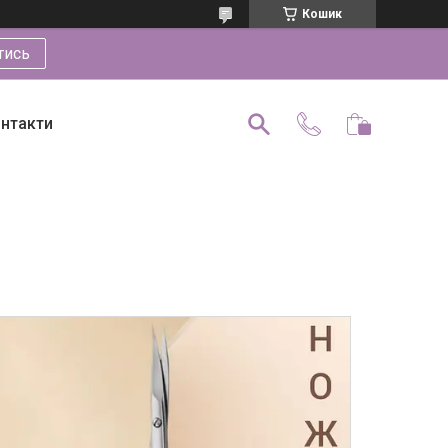
Кошик
тись
нтакти