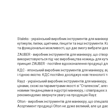
Staleks - український виробник інструментів для манікюр
кутикули, пилки, щипчики, пінцети та інші інструменти. К
та функціональні можливості, що дає змогу вибрати іде
ZAUBER - виробник інструментів для манікюру, що створ
використовуються під час виробництва ножиць для кутику
принцип ZAUBER - постійне вдосконалення продукції для
КДС - японський виробник інструментів для манікюру, ві
і гідною якістю. КДС постійно досліджує нові технології
Rayz - український виробник інструментів для манікюру
цінами, схожі за параметрами якості зі "Сталексом", ал
новими тенденціями в індустрії манікюру, і співпрацює з
рекомендуємо звернути увагу на продукцію Rayz.
Olton - виробник інструментів для манікюру, що спеціаліз
Асортимент продукції Olton не дуже великий, але це дає