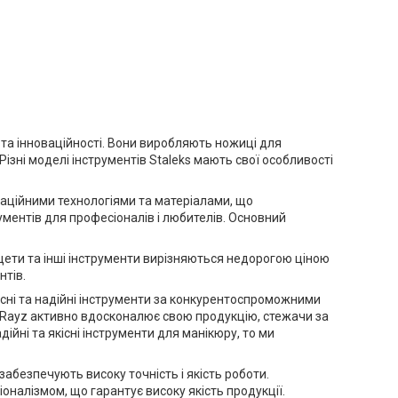
і та інноваційності. Вони виробляють ножиці для
Різні моделі інструментів Staleks мають свої особливості
ваційними технологіями та матеріалами, що
ументів для професіоналів і любителів. Основний
інцети та інші інструменти вирізняються недорогою ціною
нтів.
існі та надійні інструменти за конкурентоспроможними
х. Rayz активно вдосконалює свою продукцію, стежачи за
ійні та якісні інструменти для манікюру, то ми
 забезпечують високу точність і якість роботи.
оналізмом, що гарантує високу якість продукції.